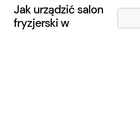
Jak urządzić salon
fryzjerski w
kontenerze?
Planując
salon fryzjerski w kontenerze
,
warto skupić się na funkcjonalności i
estetyce wnętrza. Kluczem do sukcesu jest
odpowiednie rozplanowanie przestrzeni,
które pozwoli na wygodne rozmieszczenie
stanowisk pracy oraz strefy dla klientów.
Global Home Containers oferuje
rozwiązania umożliwiające łatwą adaptację
wnętrza do twoich potrzeb. Warto
zainwestować w meble wielofunkcyjne,