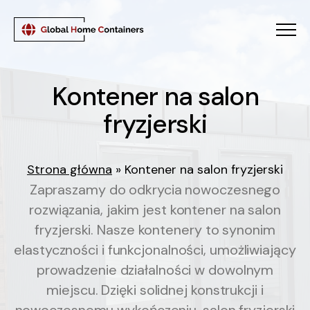
Menu
Kontener na salon fryzj
K
o
n
t
e
n
e
r
n
a
s
a
l
o
n
f
r
y
z
j
e
r
s
k
i
Strona główna
»
Kontener na salon fryzjerski
Zapraszamy do odkrycia nowoczesnego
rozwiązania, jakim jest kontener na salon
fryzjerski. Nasze kontenery to synonim
elastyczności i funkcjonalności, umożliwiający
prowadzenie działalności w dowolnym
miejscu. Dzięki solidnej konstrukcji i