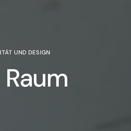
ITÄT UND DESIGN
en Raum nac
R
a
u
m