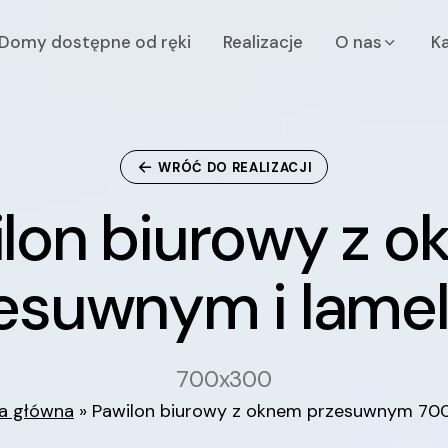
Domy dostępne od ręki
Realizacje
o nas
WRÓĆ DO REALIZACJI
lon biurowy z o
i
l
o
n
b
i
u
r
o
w
y
z
o
e
s
u
w
n
y
m
i
l
a
m
e
700x300
a główna
»
Pawilon biurowy z oknem przesuwnym 7