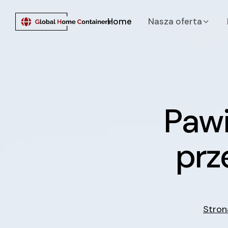
Home
nasza oferta
Pawi
P
a
w
p
r
z
Stron