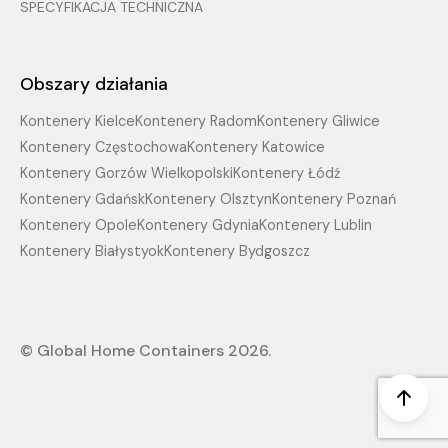
SPECYFIKACJA TECHNICZNA
Obszary działania
Kontenery Kielce
Kontenery Radom
Kontenery Gliwice
Kontenery Częstochowa
Kontenery Katowice
Kontenery Gorzów Wielkopolski
Kontenery Łódź
Kontenery Gdańsk
Kontenery Olsztyn
Kontenery Poznań
Kontenery Opole
Kontenery Gdynia
Kontenery Lublin
Kontenery Białystyok
Kontenery Bydgoszcz
© Global Home Containers 2026.
Scro