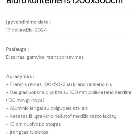
Biuro konteineris 1200x300cm
Įgyvendinimo data :
17 balandžio, 2024
Paslauga :
Dizainas, gamyba, transportavimas
Aprašymas :
- Plieninis rėmas 100x50x3 su krano rankenomis
- Daugiasluoksnė plokštė su 100 mm poliuretano šerdimi
(120 mm grindys)
- Aliuminio langai su dvigubais stiklais
- Kasetės iš „graikinio riešuto“ medžio rašto lakštų
- 10 cm nuolydžio stogas
- Įrengtas tualetas