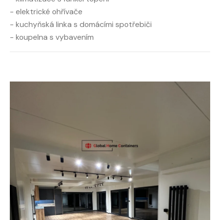
- elektrické ohřívače
- kuchyňská linka s domácími spotřebiči
- koupelna s vybavením