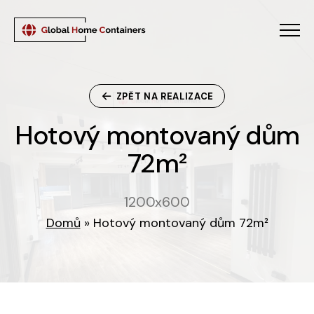
Menu
ZPĚT NA REALIZACE
Hotový montovaný dům 
H
o
t
o
v
ý
m
o
n
t
o
v
a
n
ý
d
ů
m
7
2
m
²
1200x600
Domů
»
Hotový montovaný dům 72m²